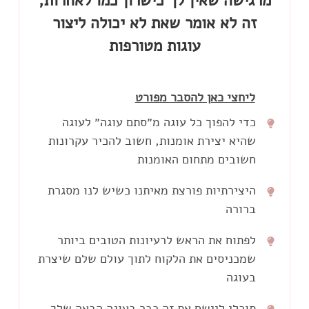
זה לא אומר שאת לא יכולה ליצור
עוגות מטורפות
ליחצי כאן להסבר מפורט
כדי להפוך כל עוגה מ״סתם עוגה״ לעוגה
שהיא יצירת אומנות, חשוב להכיר עקרונות
חשובים מתחום האומנות
באקדמיה את מקבלת במתנה מגוון הדרכות
היצירתיות פורצת מאיתנו כשיש לנו מסגרת
ברורה
שישלימו לך פערים אומנותיים כמו התאמות
צבעים, טקסטורות, איך לצלם עוגות ועוד.
לפתוח את הראש לרעיונות הטובים ביותר
כדי שנוכל לתת ביטוי מלא ליצירתיות שלנו
וכדי שנוכל לקצר את זמני העבודה אנחנו
שמכניסים את הלקוח לתוך עולם שלם שיצרת
בעוגה
חייבות לדעת איך לתכנן מראש את עיצוב
העוגה (זה גם מאוד עוזר ללקוח להבין מה
תוכלי ליישם את זה כבר בעוגה הבאה שלך
כשאת מיישמת את מה שנלמד בהדרכות האלו