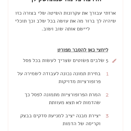
ארזתי עבורך את עקרונות השיטה שלי בצורה כזו
שיהיה לך ברור מה את עושה בכל שלב וכך תוכלי
ליישם אותה שוב ושוב.
ליחצי כאן להסבר מפורט
5 שלבים פשוטים שצריך לעשות בכל פסל
בחירת תמונה נכונה לעבודה לשמירה על
פרופורציות מדויקות
כדי שתוכלי להוציא את הפרופורציות
המרת הפרופורציות מתמונה לפסל כך
שהדמות לא תצא מעוותת
בצורה פשוטה ומדוייקת ובסופו של דבר
הדמות תיראה בדיוק כמו שאת רואה
איך הופכים את התמונה הדו מימדית
יצירת מבנה יציב למניעת סדקים בבצק
בתמונה.
וקריסה של הדמות
לפסל תלת מימדי כך שהפרופורציות