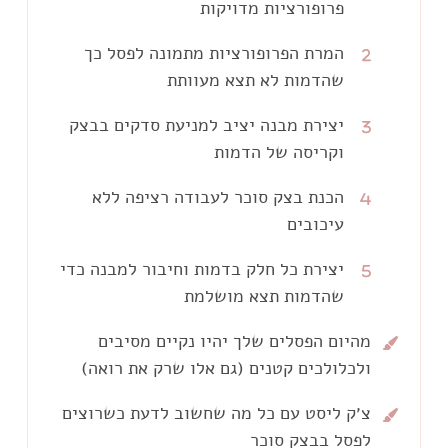
פרופורציות מדויקות
כדי שתוכלי להוציא את הפרופורציות
המרת הפרופורציות מתמונה לפסל כך
שהדמות לא תצא מעוותת
בצורה פשוטה ומדוייקת ובסופו של דבר
הדמות תיראה בדיוק כמו שאת רואה
איך הופכים את התמונה הדו מימדית
יצירת מבנה יציב למניעת סדקים בבצק
בתמונה.
וקריסה של הדמות
לפסל תלת מימדי כך שהפרופורציות
נשמרות והדמות לא נראית מעוותת.
הכנת בצק סוכר לעבודה רציפה ללא
בחירת המבנה הנכון בהתאם לגודל הדמות
עיכובים
ולתנועה שאנחנו רוצות להקנות לה כך
שכל החלקים יהיו יציבים, לא יהיו סדקים
איך מגיעים לגוון המדוייק שאני רוצה
יצירת כל חלק בדמות וחיבור למבנה כדי
בבצק והדמות לא תקרוס.
שהדמות תצא מושלמת
ואיך אני יודעת מראש מה גודל חתיכת
בצק הסוכר שצריך לכל חלק בדמות כדי
מהיום הפסלים שלך יהיו נקיים מסיבים
אכיר לך את הצורות הבסיסיות שמרכיבות
שנוכל לעבוד מהר ללא עיכובים.
ולכלולכים קטנים (גם אלו שרק את רואה)
כל חלק בדמות, אראה לך איך להשתמש
בכלי פיסול כדי לדייק את הצורה ואיך
אני מסבירה איך להכין את סביבת העבודה
צ׳ק ליסט עם כל מה שחשוב לדעת כשרוצים
לחבר את החלקים השונים (כולל הפרטים
לפסל בבצק סוכר
עוד לפני שמתחילים לעבוד כדי להגיע