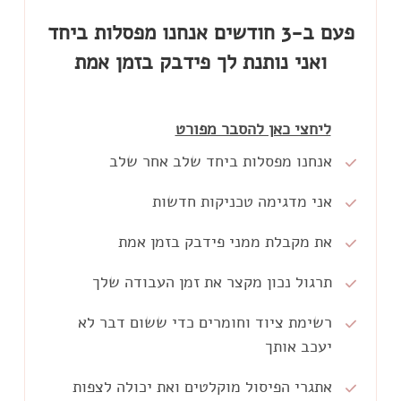
פעם ב-3 חודשים אנחנו מפסלות ביחד
ואני נותנת לך פידבק בזמן אמת
ליחצי כאן להסבר מפורט
אנחנו מפסלות ביחד שלב אחר שלב
אני מדגימה טכניקות חדשות
בכל פעם אנחנו נפגשות בזום לאתגר פיסול
שנמשך 3 שעות ומפסלות ביחד דמות חדשה.
את מקבלת ממני פידבק בזמן אמת
בכל מפגש יש דגש על טכניקות שונות
שמעשירות את סל הכלים שלך כמעצבת
תרגול נכון מקצר את זמן העבודה שלך
זו הזדמנות לקבל ממני פידבק בזמן אמת על
עוגות.
כל שלב בפסל כדי שתדעי לזהות בדיוק מה
רשימת ציוד וחומרים כדי ששום דבר לא
בעזרת התרגול את מקצרת את זמן העבודה
צריך לתקן כשאת מפסלת לבד והתוצאה
יעכב אותך
שלך וכשתפסלי עוגה ללקוח שלך זה ייקח לך
הסופית תהיה בדיוק כמו בדמיון שלך.
פחות זמן והתוצאה תהיה מדוייקת יותר.
אתגרי הפיסול מוקלטים ואת יכולה לצפות
שבוע לפני המפגש את מקבלת ממני רשימה